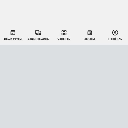
Ваши грузы
Ваши машины
Сервисы
Заказы
Профиль
АВТОМАТИЗАЦИЯ ПЕРЕВОЗОК
Площадки
Заказы
Торги
Тендеры
АТИ-Доки
GPS-мониторинг
АТИ Мессенджер
Цепочки грузов
API ATI.SU
ПОЛЕЗНОЕ
Расчет расстояний
БЕЗОПАСНОСТЬ
Академия ATI.SU