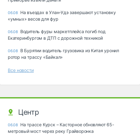
Ha въeздax в Улaн-Удэ зaвepшaют ycтaнoвкy
06.08
«yмныx» вecoв для фyp
Водитель фуры маркетплейса погиб под
06.08
Екатеринбургом в ДТП с дорожной техникой
В Бурятии водитель грузовика из Китая уронил
06.08
ротор на трассу «Байкал»
Все новости
Центр
На трассе Курск – Касторное обновляют 65-
06.08
метровый мост через реку Грайворонка