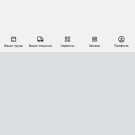
Ваши грузы
Ваши машины
Сервисы
Заказы
Профиль
АВТОМАТИЗАЦИЯ ПЕРЕВОЗОК
Площадки
Заказы
Торги
Тендеры
АТИ-Доки
GPS-мониторинг
АТИ Мессенджер
Цепочки грузов
API ATI.SU
ПОЛЕЗНОЕ
Расчет расстояний
БЕЗОПАСНОСТЬ
Академия ATI.SU