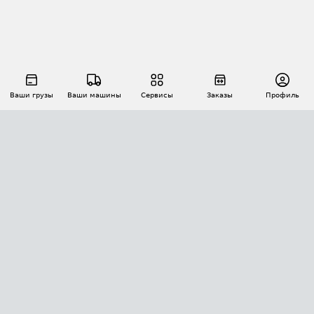
Ваши грузы
Ваши машины
Сервисы
Заказы
Профиль
АВТОМАТИЗАЦИЯ ПЕРЕВОЗОК
Площадки
Заказы
Торги
Тендеры
АТИ-Доки
GPS-мониторинг
АТИ Мессенджер
Цепочки грузов
API ATI.SU
ПОЛЕЗНОЕ
Расчет расстояний
БЕЗОПАСНОСТЬ
Академия ATI.SU