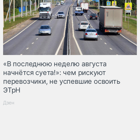
«В последнюю неделю августа
начнётся суета!»: чем рискуют
перевозчики, не успевшие освоить
ЭТрН
Дзен