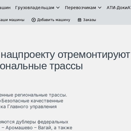
ашин
Грузовладельцам
Перевозчикам
АТИ-Доки
А
Ваши машины
Добавить машину
Заказы
 нацпроекту отремонтируют
иональные трассы
енные региональные трассы.
 «Безопасные качественные
ика Главного управления
ляются дублеры федеральных
 – Аромашево – Вагай, а также