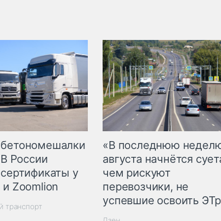
 бетономешалки
«В последнюю недел
 В России
августа начнётся суета
 сертификаты у
чем рискуют
 и Zoomlion
перевозчики, не
успевшие освоить ЭТ
й транспорт
Дзен