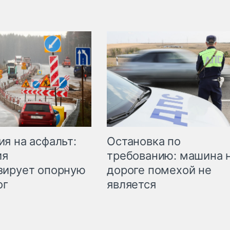
Остановка по
я на асфальт:
требованию: машина 
ия
дороге помехой не
зирует опорную
является
ог