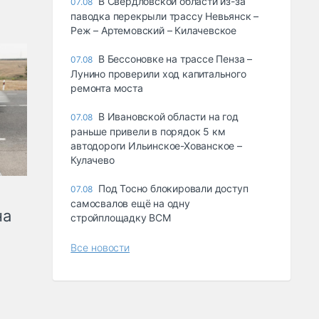
В Свердловской области из-за
07.08
паводка перекрыли трассу Невьянск –
Реж – Артемовский – Килачевское
В Бессоновке на трассе Пенза –
07.08
Лунино проверили ход капитального
ремонта моста
В Ивановской области на год
07.08
раньше привели в порядок 5 км
автодороги Ильинское-Хованское –
Кулачево
Под Тосно блокировали доступ
07.08
самосвалов ещё на одну
на
стройплощадку ВСМ
Все новости