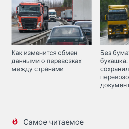
Как изменится обмен
Без бума
данными о перевозках
букашка.
между странами
сохрани
перевоз
докумен
Самое читаемое