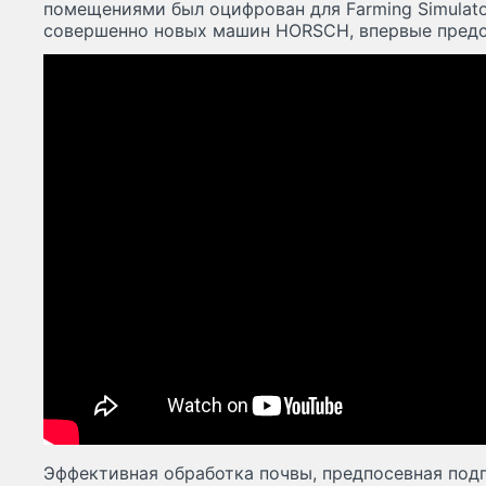
помещениями был оцифрован для Farming Simulat
совершенно новых машин HORSCH, впервые предст
Эффективная обработка почвы, предпосевная подг