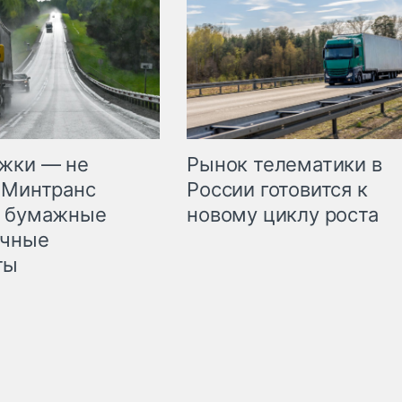
жки — не
Рынок телематики в
 Минтранс
России готовится к
л бумажные
новому циклу роста
очные
ты