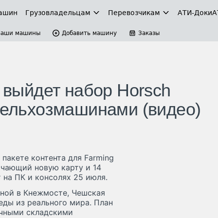
ашин
Грузовладельцам
Перевозчикам
АТИ-Доки
А
Ваши машины
Добавить машину
Заказы
2 выйдет набор Horsch
 сельхозмашинами (видео)
пакете контента для Farming
ючающий новую карту и 14
на ПК и консолях 25 июля.
ной в Кнежмосте, Чешская
еды из реального мира. План
ичными складскими