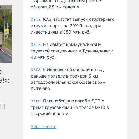
– Арзамас в Судогодском районе
обновят 2,8 км полотна
КАЗ нарастит выпуск стартерных
08.08
аккумуляторов на 20% благодаря
инвестициям в 380 млн руб.
На ремонт коммунальной и
08.08
грузовой спецтехники в Туле выделили
40 млн руб.
В Ивановской области на год
ю
07.08
раньше привели в порядок 5 км
!»:
автодороги Ильинское-Хованское –
Кулачево
Дальнобойщик погиб в ДТП с
07.08
рН
тремя грузовиками на трассе М-10 в
Тверской области
Все новости