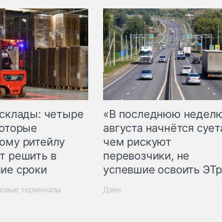
 склады: четыре
«В последнюю недел
которые
августа начнётся суета
ому ритейлу
чем рискуют
т решить в
перевозчики, не
ие сроки
успевшие освоить ЭТ
зовые терминалы
Дзен