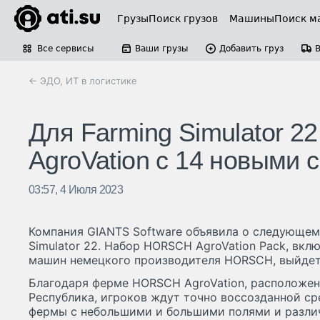
Грузы
Поиск грузов
Машины
Поиск м
Все сервисы
Ваши грузы
Добавить груз
← ЭДО, ИТ в логистике
Для Farming Simulator 2
AgroVation с 14 новыми
03:57, 4 Июля 2023
Компания GIANTS Software объявила о следующем 
Simulator 22. Набор HORSCH AgroVation Pack, вкл
машин немецкого производителя HORSCH, выйдет 
Благодаря ферме HORSCH AgroVation, расположен
Республика, игроков ждут точно воссозданной ср
фермы с небольшими и большими полями и разл