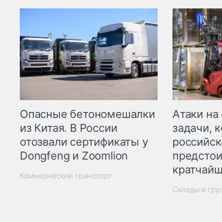
Опасные бетономешалки
Атаки на
из Китая. В России
задачи, 
отозвали сертификаты у
российск
Dongfeng и Zoomlion
предстои
кратчайш
Коммерческий транспорт
Склады и гру