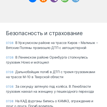
Безопасность и страхование
В Уржумском районе на трассе Киров – Малмыж –
07.08
Вятские Поляны произошло ДТП с автоцистерной
В Ленинском районе Оренбурга столкнулись
07.08
грузовик Howo и мотоцикл
Дальнобойщик погиб в ДТП с тремя грузовиками
07.08
на трассе М-10 в Тверской области
За секунду затянуло под колёса. В Ленобласти
07.08
грузовик наехал на женщину у пешеходного перехода
На КАД фургоны бились о КАМАЗ, ограждение и
07.08
друг о друга. Погиб водитель