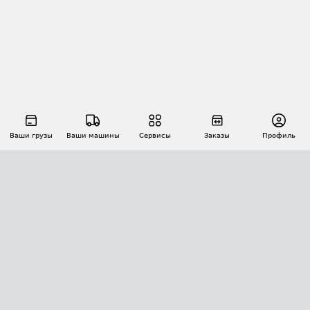
Ваши грузы
Ваши машины
Сервисы
Заказы
Профиль
АВТОМАТИЗАЦИЯ ПЕРЕВОЗОК
Площадки
Заказы
Торги
Тендеры
АТИ-Доки
GPS-мониторинг
АТИ Мессенджер
Цепочки грузов
API ATI.SU
ПОЛЕЗНОЕ