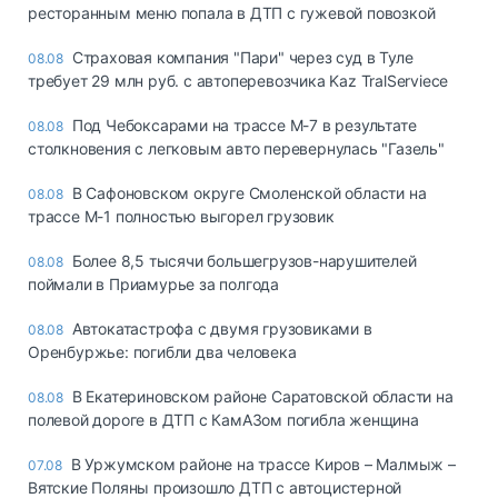
ресторанным меню попала в ДТП с гужевой повозкой
Страховая компания "Пари" через суд в Туле
08.08
требует 29 млн руб. с автоперевозчика Kaz TralServiece
Под Чебоксарами на трассе М-7 в результате
08.08
столкновения с легковым авто перевернулась "Газель"
В Сафоновском округе Смоленской области на
08.08
трассе М-1 полностью выгорел грузовик
Более 8,5 тысячи большегрузов-нарушителей
08.08
поймали в Приамурье за полгода
Автокатастрофа с двумя грузовиками в
08.08
Оренбуржье: погибли два человека
В Екатериновском районе Саратовской области на
08.08
полевой дороге в ДТП с КамАЗом погибла женщина
В Уржумском районе на трассе Киров – Малмыж –
07.08
Вятские Поляны произошло ДТП с автоцистерной