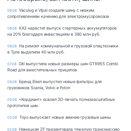
Vaculug и Vipal создали шину с низким
08.08
сопротивлением качению для электромусоровозов
КАЗ нарастит выпуск стартерных аккумуляторов
08.08
на 20% благодаря инвестициям в 380 млн руб.
На ремонт коммунальной и грузовой спецтехники
08.08
в Туле выделили 40 млн руб.
Giti выпустила новые размеры шин GTR955 Combi
07.08
Road для вместительных прицепов
Бренд Eisen выпустил новые фильтры для
06.08
грузовиков Scania, Volvo и Foton
«Кордиант» освоил 3D-печать полномасштабных
05.08
прототипов шин
Toyo выпускает новые зимние грузовые шины
03.08
Немецкая ZF презентовала тяжелую трансмиссию
02.08