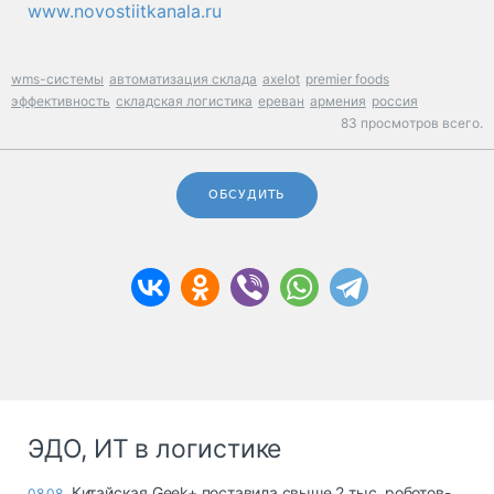
www.novostiitkanala.ru
wms-системы
автоматизация склада
axelot
premier foods
эффективность
складская логистика
ереван
армения
россия
83 просмотров всего.
ОБСУДИТЬ
ЭДО, ИТ в логистике
Китайская Geek+ поставила свыше 2 тыс. роботов-
08.08