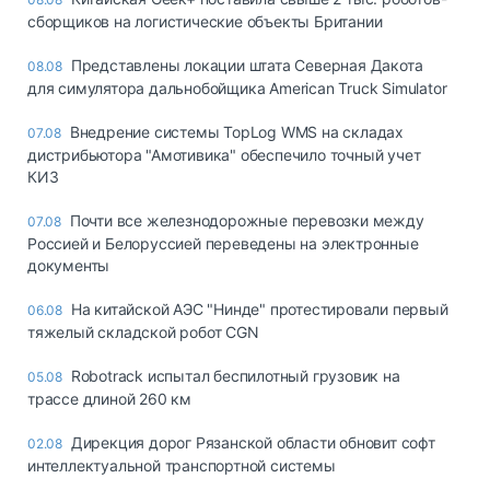
сборщиков на логистические объекты Британии
Представлены локации штата Северная Дакота
08.08
для симулятора дальнобойщика American Truck Simulator
Внедрение системы TopLog WMS на складах
07.08
дистрибьютора "Амотивика" обеспечило точный учет
КИЗ
Почти все железнодорожные перевозки между
07.08
Россией и Белоруссией переведены на электронные
документы
На китайской АЭС "Нинде" протестировали первый
06.08
тяжелый складской робот CGN
Robotrack испытал беспилотный грузовик на
05.08
трассе длиной 260 км
Дирекция дорог Рязанской области обновит софт
02.08
интеллектуальной транспортной системы