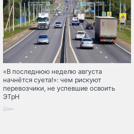
«В последнюю неделю августа
начнётся суета!»: чем рискуют
перевозчики, не успевшие освоить
ЭТрН
Дзен