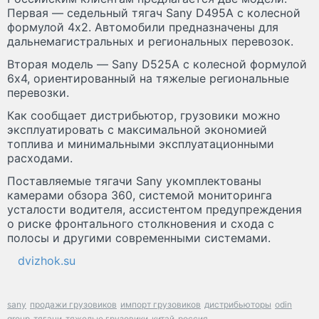
Первая — седельный тягач Sany D495A с колесной
формулой 4х2. Автомобили предназначены для
дальнемагистральных и региональных перевозок.
Вторая модель — Sany D525A с колесной формулой
6х4, ориентированный на тяжелые региональные
перевозки.
Как сообщает дистрибьютор, грузовики можно
эксплуатировать с максимальной экономией
топлива и минимальными эксплуатационными
расходами.
Поставляемые тягачи Sany укомплектованы
камерами обзора 360, системой мониторинга
усталости водителя, ассистентом предупреждения
о риске фронтального столкновения и схода с
полосы и другими современными системами.
dvizhok.su
sany
продажи грузовиков
импорт грузовиков
дистрибьюторы
odin
group
тягачи
тяжелые грузовики
китай
россия