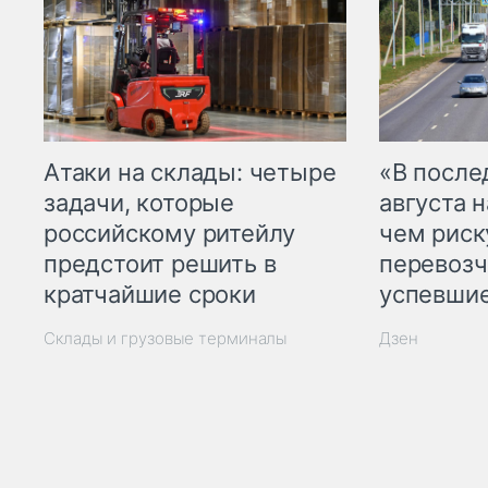
Атаки на склады: четыре
«В посл
задачи, которые
августа н
российскому ритейлу
чем рис
предстоит решить в
перевозч
кратчайшие сроки
успевшие
Склады и грузовые терминалы
Дзен