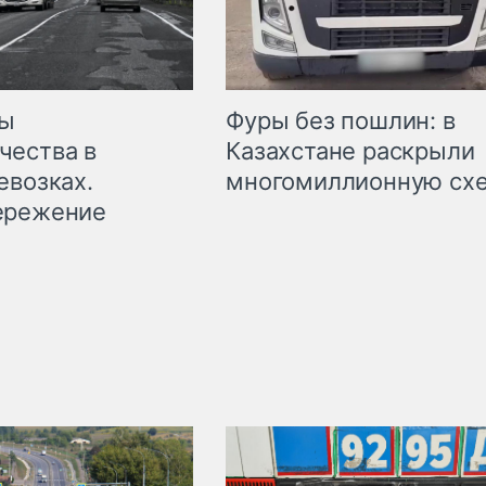
мы
Фуры без пошлин: в
чества в
Казахстане раскрыли
евозках.
многомиллионную сх
ережение