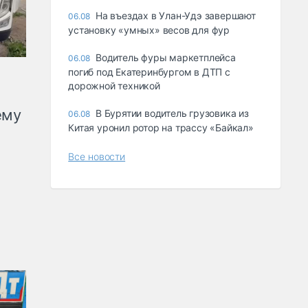
Ha въeздax в Улaн-Удэ зaвepшaют
06.08
ycтaнoвкy «yмныx» вecoв для фyp
Водитель фуры маркетплейса
06.08
погиб под Екатеринбургом в ДТП с
дорожной техникой
ему
В Бурятии водитель грузовика из
06.08
Китая уронил ротор на трассу «Байкал»
Все новости