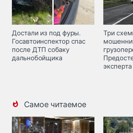
Три схе
Достали из под фуры.
мошенни
Госавтоинспектор спас
грузопер
после ДТП собаку
Предост
дальнобойщика
эксперта
Самое читаемое