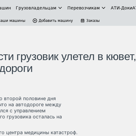
ашин
Грузовладельцам
Перевозчикам
АТИ-Доки
А
Ваши машины
Добавить машину
Заказы
ти грузовик улетел в кювет
 дороги
во второй половине дня
что на автодороге между
лся с управлением
го грузовика осталась на
го центра медицины катастроф.