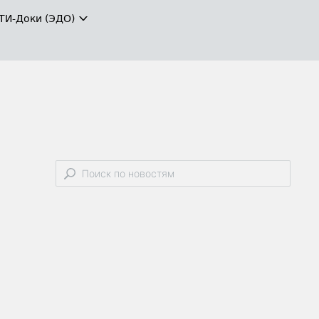
ТИ-Доки (ЭДО)
,