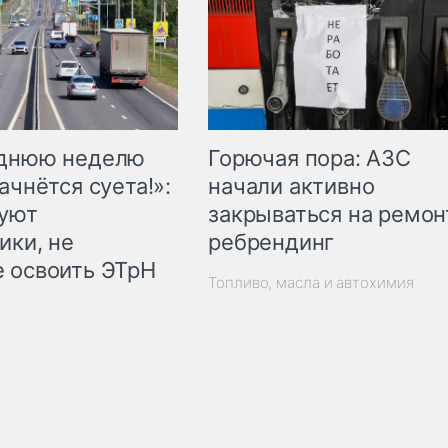
Горючая пора: АЗС
еднюю неделю
начали активно
ачнётся суета!»:
закрываться на ремон
куют
ребрендинг
ики, не
 освоить ЭТрН
Топливо, масла и автохимия