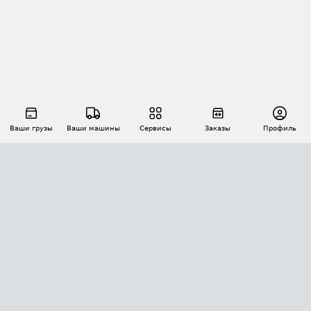
Ваши грузы
Ваши машины
Сервисы
Заказы
Профиль
АВТОМАТИЗАЦИЯ ПЕРЕВОЗОК
Площадки
Заказы
Торги
Тендеры
АТИ-Доки
GPS-мониторинг
АТИ Мессенджер
Цепочки грузов
API ATI.SU
ПОЛЕЗНОЕ