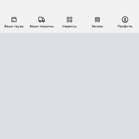
Ваши грузы
Ваши машины
Сервисы
Заказы
Профиль
АВТОМАТИЗАЦИЯ ПЕРЕВОЗОК
Площадки
Заказы
Торги
Тендеры
АТИ-Доки
GPS-мониторинг
АТИ Мессенджер
Цепочки грузов
API ATI.SU
ПОЛЕЗНОЕ
Расчет расстояний
БЕЗОПАСНОСТЬ
Академия ATI.SU
ATI.SU о безопасности
Звезды ATI.SU на вашем сайте
КОНТАКТЫ И ТАРИФЫ
Памятка по проверке контрагентов
Индекс ATI.SU FTL РФ
О системе ATI.SU