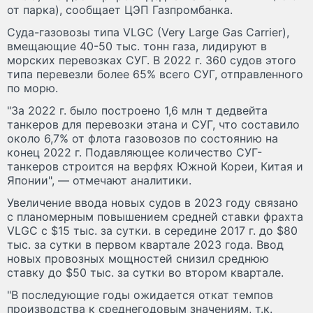
от парка), сообщает ЦЭП Газпромбанка.
Суда-газовозы типа VLGC (Very Large Gas Carrier),
вмещающие 40-50 тыс. тонн газа, лидируют в
морских перевозках СУГ. В 2022 г. 360 судов этого
типа перевезли более 65% всего СУГ, отправленного
по морю.
"За 2022 г. было построено 1,6 млн т дедвейта
танкеров для перевозки этана и СУГ, что составило
около 6,7% от флота газовозов по состоянию на
конец 2022 г. Подавляющее количество СУГ-
танкеров строится на верфях Южной Кореи, Китая и
Японии", — отмечают аналитики.
Увеличение ввода новых судов в 2023 году связано
с планомерным повышением средней ставки фрахта
VLGC с $15 тыс. за сутки. в середине 2017 г. до $80
тыс. за сутки в первом квартале 2023 года. Ввод
новых провозных мощностей снизил среднюю
ставку до $50 тыс. за сутки во втором квартале.
"В последующие годы ожидается откат темпов
производства к среднегодовым значениям, т.к.