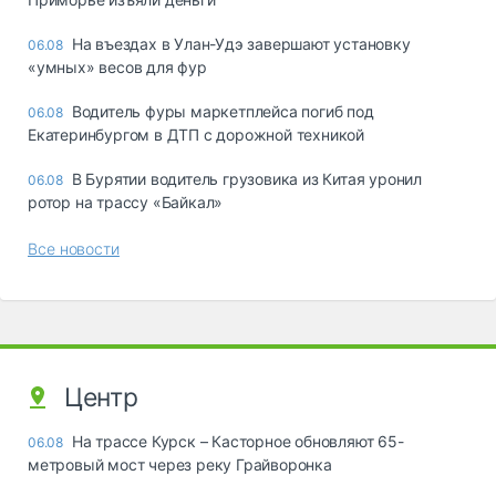
Ha въeздax в Улaн-Удэ зaвepшaют ycтaнoвкy
06.08
«yмныx» вecoв для фyp
Водитель фуры маркетплейса погиб под
06.08
Екатеринбургом в ДТП с дорожной техникой
В Бурятии водитель грузовика из Китая уронил
06.08
ротор на трассу «Байкал»
Все новости
Центр
На трассе Курск – Касторное обновляют 65-
06.08
метровый мост через реку Грайворонка