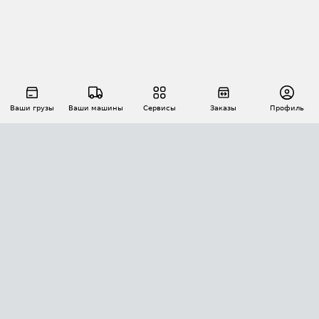
Ваши грузы
Ваши машины
Сервисы
Заказы
Профиль
АВТОМАТИЗАЦИЯ ПЕРЕВОЗОК
Площадки
Заказы
Торги
Тендеры
АТИ-Доки
GPS-мониторинг
АТИ Мессенджер
Цепочки грузов
API ATI.SU
ПОЛЕЗНОЕ
Расчет расстояний
БЕЗОПАСНОСТЬ
Академия ATI.SU