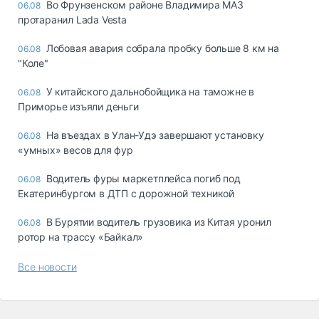
Во Фрунзенском районе Владимира МАЗ
06.08
протаранил Lada Vesta
Лобовая авария собрала пробку больше 8 км на
06.08
"Коле"
У китайского дальнобойщика на таможне в
06.08
Приморье изъяли деньги
Ha въeздax в Улaн-Удэ зaвepшaют ycтaнoвкy
06.08
«yмныx» вecoв для фyp
Водитель фуры маркетплейса погиб под
06.08
Екатеринбургом в ДТП с дорожной техникой
В Бурятии водитель грузовика из Китая уронил
06.08
ротор на трассу «Байкал»
Все новости