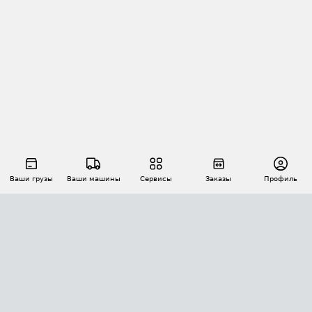
Ваши грузы
Ваши машины
Сервисы
Заказы
Профиль
АВТОМАТИЗАЦИЯ ПЕРЕВОЗОК
Площадки
Заказы
Торги
Тендеры
АТИ-Доки
GPS-мониторинг
АТИ Мессенджер
Цепочки грузов
API ATI.SU