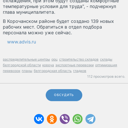
охлаждения, при этом будут созданы комфортные
температурные условия для труда", - подчеркнул
глава муниципалитета.
В Корочанском районе будет создано 139 новых
рабочих мест. Обратиться в отдел подбора
персонала можно уже сейчас.
www.advis.ru
распределительные центры
орц
строительство складов
склады
белгородской области
короча
экспортные перевозки
оптимизация
перевозок
планы
белгородская область
гладков
112 просмотров всего.
ОБСУДИТЬ