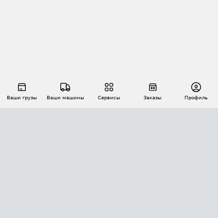
Ваши грузы
Ваши машины
Сервисы
Заказы
Профиль
АВТОМАТИЗАЦИЯ ПЕРЕВОЗОК
Площадки
Заказы
Торги
Тендеры
АТИ-Доки
GPS-мониторинг
АТИ Мессенджер
Цепочки грузов
API ATI.SU
ПОЛЕЗНОЕ