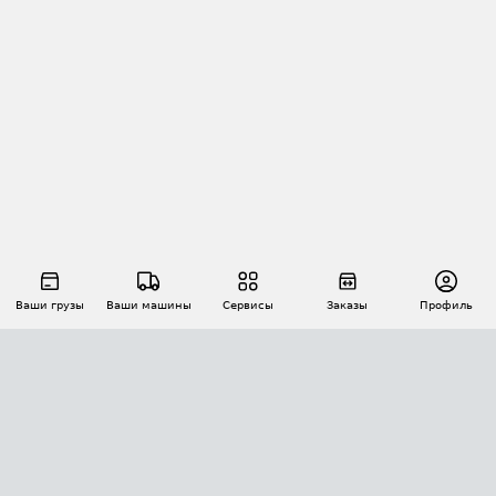
Ваши грузы
Ваши машины
Сервисы
Заказы
Профиль
АВТОМАТИЗАЦИЯ ПЕРЕВОЗОК
Площадки
Заказы
Торги
Тендеры
АТИ-Доки
GPS-мониторинг
АТИ Мессенджер
Цепочки грузов