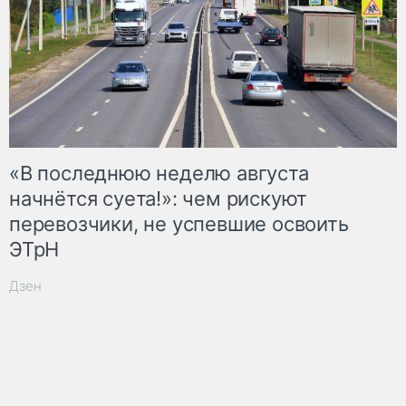
«В последнюю неделю августа
начнётся суета!»: чем рискуют
перевозчики, не успевшие освоить
ЭТрН
Дзен