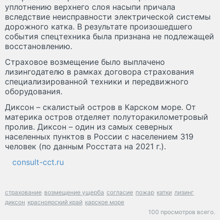
уплотнению верхнего слоя насыпи причала
вследствие неисправности электрической системы
дорожного катка. В результате произошедшего
события спецтехника была признана не подлежащей
восстановлению.
Страховое возмещение было выплачено
лизингодателю в рамках договора страхования
специализированной техники и передвижного
оборудования.
Диксон – скалистый остров в Карском море. От
материка остров отделяет полуторакилометровый
пролив. Диксон – один из самых северных
населенных пунктов в России с населением 319
человек (по данным Росстата на 2021 г.).
consult-cct.ru
страхование
возмещение ущерба
согласие
пожар
катки
лизинг
диксон
красноярский край
карское море
100 просмотров всего.