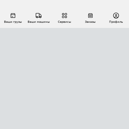
Ваши грузы
Ваши машины
Сервисы
Заказы
Профиль
АВТОМАТИЗАЦИЯ ПЕРЕВОЗОК
Площадки
Заказы
Торги
Тендеры
АТИ-Доки
GPS-мониторинг
АТИ Мессенджер
Цепочки грузов
API ATI.SU
ПОЛЕЗНОЕ
Расчет расстояний
БЕЗОПАСНОСТЬ
Академия ATI.SU
ATI.SU о безопасности
Звезды ATI.SU на вашем сайте
КОНТАКТЫ И ТАРИФЫ
Памятка по проверке контрагентов
Индекс ATI.SU FTL РФ
О системе ATI.SU
Светофор+