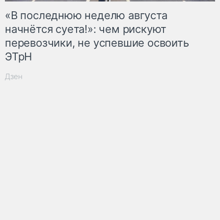
«В последнюю неделю августа
начнётся суета!»: чем рискуют
перевозчики, не успевшие освоить
ЭТрН
Дзен