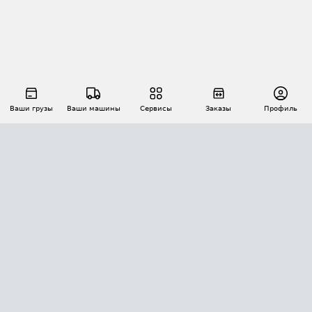
Ваши грузы
Ваши машины
Сервисы
Заказы
Профиль
АВТОМАТИЗАЦИЯ ПЕРЕВОЗОК
Площадки
Заказы
Торги
Тендеры
АТИ-Доки
GPS-мониторинг
АТИ Мессенджер
Цепочки грузов
API ATI.SU
ПОЛЕЗНОЕ
Расчет расстояний
БЕЗОПАСНОСТЬ