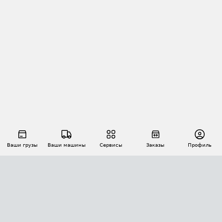
Ваши грузы
Ваши машины
Сервисы
Заказы
Профиль
АВТОМАТИЗАЦИЯ ПЕРЕВОЗОК
Площадки
Заказы
Торги
Тендеры
АТИ-Доки