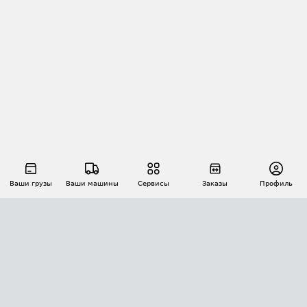
Ваши грузы
Ваши машины
Сервисы
Заказы
Профиль
АВТОМАТИЗАЦИЯ ПЕРЕВОЗОК
Площадки
Заказы
Торги
Тендеры
АТИ-Доки
GPS-мониторинг
АТИ Мессенджер
Цепочки грузов