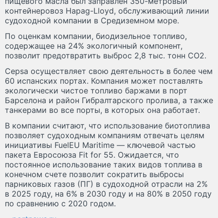
пищевого масла был заправлен 350-метровый
контейнеровоз Hapag-Lloyd, обслуживающий линии
судоходной компании в Средиземном море.
По оценкам компании, биодизельное топливо,
содержащее на 24% экологичный компонент,
позволит предотвратить выброс 2,8 тыс. тонн CO2.
Cepsa осуществляет свою деятельность в более чем
60 испанских портах. Компания может поставлять
экологически чистое топливо баржами в порт
Барселона и район Гибралтарского пролива, а также
танкерами во все порты, в которых она работает.
В компании считают, что использование биотоплива
позволяет судоходным компаниям отвечать целям
инициативы FuelEU Maritime — ключевой частью
пакета Евросоюза Fit for 55. Ожидается, что
постоянное использование таких видов топлива в
конечном счете позволит сократить выбросы
парниковых газов (ПГ) в судоходной отрасли на 2%
в 2025 году, на 6% в 2030 году и на 80% в 2050 году
по сравнению с 2020 годом.