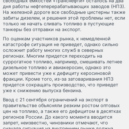
свободных емкостей «Транснефти» осталось на два
дня работы нефтеперерабатывающих заводов (НПЗ).
На железной дороге все свободные цистерны также
забиты дизелем, и решения этой проблемы нет, если
только не начать сливать топливо в пустующие
танкеры без отправки на экспорт.
По оценкам участников рынка, к немедленной
катастрофе ситуация не приведет, однако сильно
осложнит работу многих служб в северных
регионах. Многим придется переходить на
суррогатное топливо, например, смешивать летнее
дизельное топливо и авиакеросин, однако это
может привести уже к дефициту керосиновой
фракции. Кроме того, из-за затоваривания НПЗ
придется сокращать производство, что приведет
уже к снижению выпуска бензина.
Ввод с 21 сентября ограничений на экспорт в
правительстве объясняли резким ростом оптовых
цен на топливо, а также его дефицитом в десятках
регионов России. До какого момента вводится
запрет, неизвестно, чиновники отмечают, что
сначала ситуация на внутреннем рынке должна