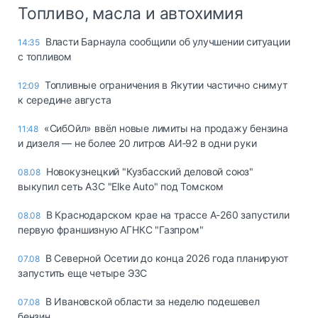
Топливо, масла и автохимия
Власти Барнаула сообщили об улучшении ситуации
14:35
с топливом
Топливные ограничения в Якутии частично снимут
12:09
к середине августа
«СибОйл» ввёл новые лимиты на продажу бензина
11:48
и дизеля — не более 20 литров АИ‑92 в одни руки
Новокузнецкий "Кузбасский деловой союз"
08.08
выкупил сеть АЗС "Elke Auto" под Томском
В Краснодарском крае на трассе А-260 запустили
08.08
первую франшизную АГНКС "Газпром"
В Северной Осетии до конца 2026 года планируют
07.08
запустить еще четыре ЭЗС
В Ивановской области за неделю подешевел
07.08
бензин