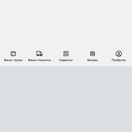
Ваши грузы
Ваши машины
Сервисы
Заказы
Профиль
АВТОМАТИЗАЦИЯ ПЕРЕВОЗОК
Площадки
Заказы
Торги
Тендеры
АТИ-Доки
GPS-мониторинг
АТИ Мессенджер
Цепочки грузов
API ATI.SU
ПОЛЕЗНОЕ