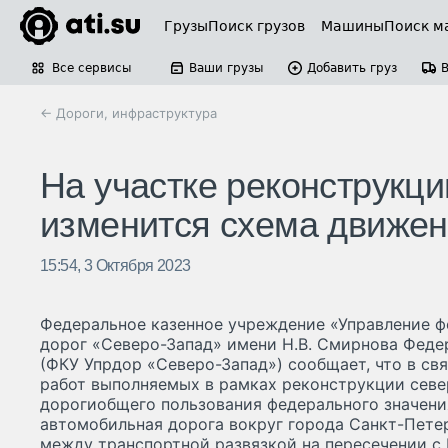
Грузы
Поиск грузов
Машины
Поиск м
Все сервисы
Ваши грузы
Добавить груз
← Дороги, инфраструктура
На участке реконструкци
изменится схема движе
15:54, 3 Октября 2023
Федеральное казенное учреждение «Управление 
дорог «Северо-Запад» имени Н.В. Смирнова Феде
(ФКУ Упрдор «Северо-Запад») сообщает, что в с
работ выполняемых в рамках реконструкции севе
дорогиобщего пользования федерального значени
автомобильная дорога вокруг города Санкт-Петерб
между транспортной развязкой на пересечении с