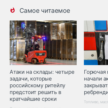
Самое читаемое
Горючая 
Атаки на склады: четыре
начали а
задачи, которые
закрыват
российскому ритейлу
ребренд
предстоит решить в
кратчайшие сроки
Топливо, мас