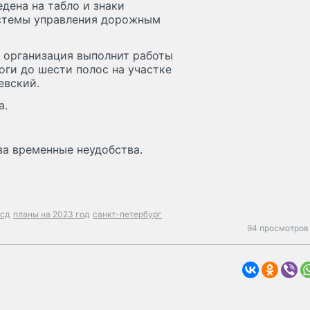
дена на табло и знаки
стемы управления дорожным
я организация выполнит работы
ги до шести полос на участке
евский.
а.
за временные неудобства.
зсд
планы на 2023 год
санкт-петербург
94 просмотров 