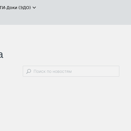
ТИ-Доки (ЭДО)
а