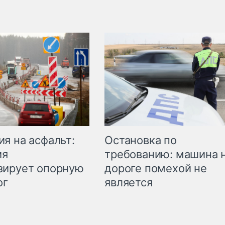
Остановка по
я на асфальт:
требованию: машина 
ия
дороге помехой не
зирует опорную
является
ог