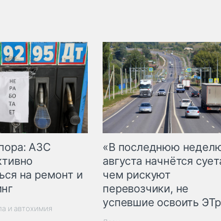
пора: АЗС
«В последнюю недел
ктивно
августа начнётся суета
ься на ремонт и
чем рискуют
инг
перевозчики, не
успевшие освоить ЭТ
ла и автохимия