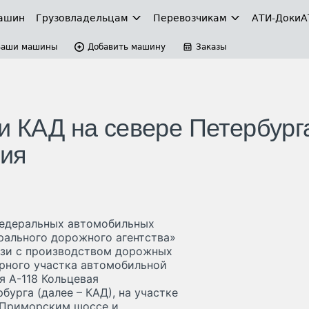
ашин
Грузовладельцам
Перевозчикам
АТИ-Доки
А
Ваши машины
Добавить машину
Заказы
и КАД на севере Петербург
ния
федеральных автомобильных
рального дорожного агентства»
вязи с производством дорожных
рного участка автомобильной
я А-118 Кольцевая
урга (далее – КАД), на участке
 Приморским шоссе и