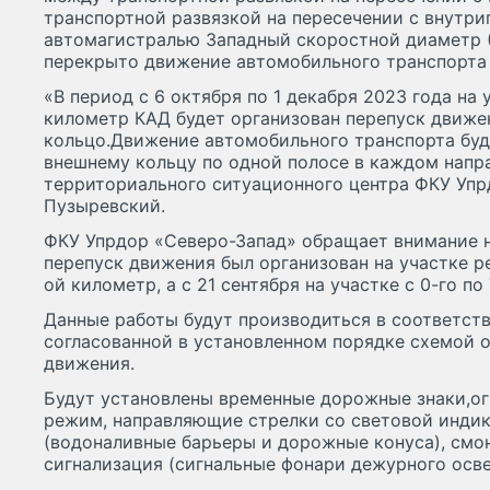
транспортной развязкой на пересечении с внутри
автомагистралью Западный скоростной диаметр 
перекрыто движение автомобильного транспорта 
​«В период с 6 октября по 1 декабря 2023 года на 
километр КАД будет организован перепуск движен
кольцо.Движение автомобильного транспорта буд
внешнему кольцу по одной полосе в каждом напр
территориального ситуационного центра ФКУ Упр
Пузыревский.
​ФКУ Упрдор «Северо-Запад» обращает внимание на
перепуск движения был организован на участке р
ой километр, а с 21 сентября на участке с 0-го по
​Данные работы будут производиться в соответст
согласованной в установленном порядке схемой 
движения.
​Будут установлены временные дорожные знаки,
режим, направляющие стрелки со световой инди
(водоналивные барьеры и дорожные конуса), смо
сигнализация (сигнальные фонари дежурного осв