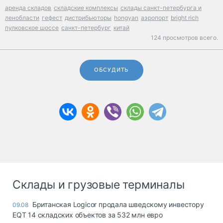
аренда складов
складские комплексы
склады санкт-петербурга и
ленобласти
гефест
дистрибьюторы
hongyan
аэропорт
bright rich
пулковское шоссе
санкт-петербург
китай
124 просмотров всего.
ОБСУДИТЬ
Склады и грузовые терминалы
Британская Logicor продала шведскому инвестору
09.08
EQT 14 складских объектов за 532 млн евро