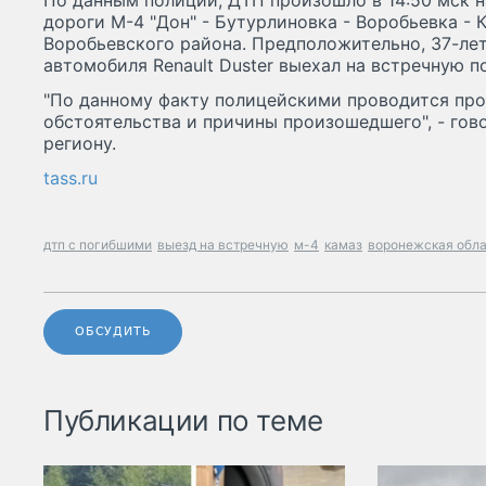
По данным полиции, ДТП произошло в 14:50 мск 
дороги М-4 "Дон" - Бутурлиновка - Воробьевка - 
Воробьевского района. Предположительно, 37-ле
автомобиля Renault Duster выехал на встречную по
"По данному факту полицейскими проводится про
обстоятельства и причины произошедшего", - гов
региону.
tass.ru
дтп с погибшими
выезд на встречную
м-4
камаз
воронежская обл
ОБСУДИТЬ
Публикации по теме