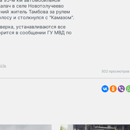
на 95-м км автомобильной
Калач в селе Новотолучеево
тний житель Тамбова за рулем
лосу и столкнулся с "Камазом".
верка, устанавливаются все
орится в сообщении ГУ МВД по
асть
502 просмотров 