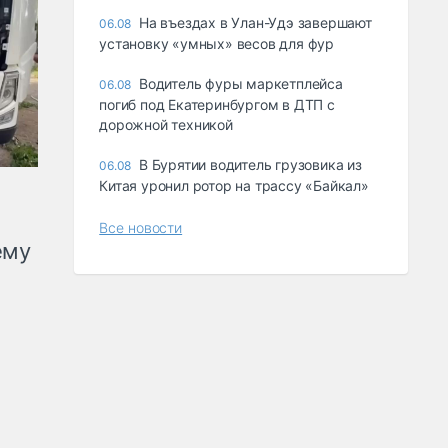
Ha въeздax в Улaн-Удэ зaвepшaют
06.08
ycтaнoвкy «yмныx» вecoв для фyp
Водитель фуры маркетплейса
06.08
погиб под Екатеринбургом в ДТП с
дорожной техникой
В Бурятии водитель грузовика из
06.08
Китая уронил ротор на трассу «Байкал»
Все новости
ему