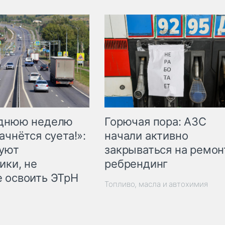
Горючая пора: АЗС
еднюю неделю
начали активно
ачнётся суета!»:
закрываться на ремон
куют
ребрендинг
ики, не
 освоить ЭТрН
Топливо, масла и автохимия