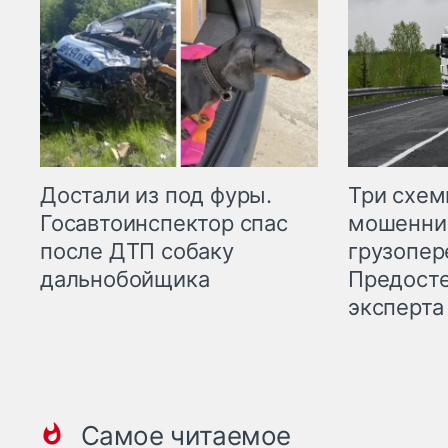
Три схе
Достали из под фуры.
мошенни
Госавтоинспектор спас
грузопер
после ДТП собаку
Предост
дальнобойщика
эксперта
Самое читаемое