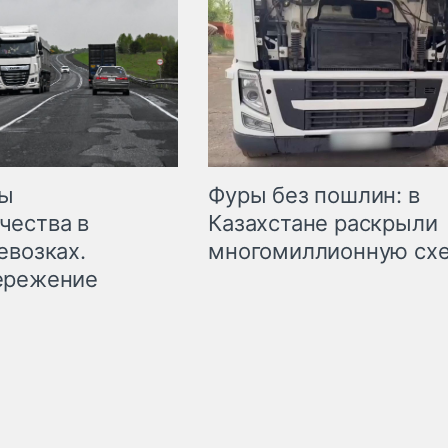
мы
Фуры без пошлин: в
чества в
Казахстане раскрыли
евозках.
многомиллионную сх
ережение