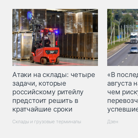
Атаки на склады: четыре
«В посл
задачи, которые
августа н
российскому ритейлу
чем рис
предстоит решить в
перевозч
кратчайшие сроки
успевшие
Склады и грузовые терминалы
Дзен