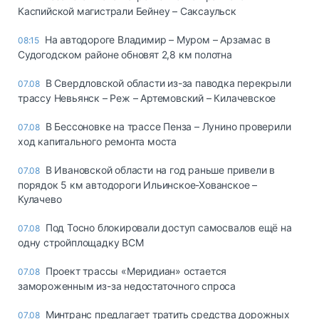
Каспийской магистрали Бейнеу – Саксаульск
На автодороге Владимир – Муром – Арзамас в
08:15
Судогодском районе обновят 2,8 км полотна
В Свердловской области из-за паводка перекрыли
07.08
трассу Невьянск – Реж – Артемовский – Килачевское
В Бессоновке на трассе Пенза – Лунино проверили
07.08
ход капитального ремонта моста
В Ивановской области на год раньше привели в
07.08
порядок 5 км автодороги Ильинское-Хованское –
Кулачево
Под Тосно блокировали доступ самосвалов ещё на
07.08
одну стройплощадку ВСМ
Проект трассы «Меридиан» остается
07.08
замороженным из-за недостаточного спроса
Минтранс предлагает тратить средства дорожных
07.08