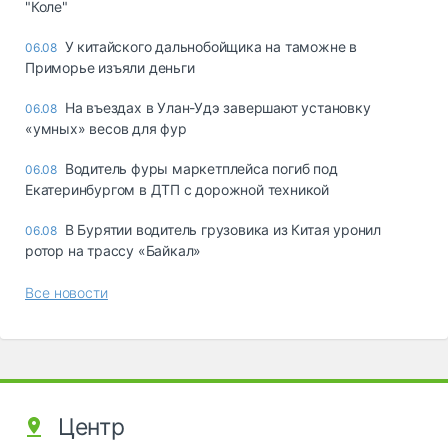
"Коле"
У китайского дальнобойщика на таможне в
06.08
Приморье изъяли деньги
Ha въeздax в Улaн-Удэ зaвepшaют ycтaнoвкy
06.08
«yмныx» вecoв для фyp
Водитель фуры маркетплейса погиб под
06.08
Екатеринбургом в ДТП с дорожной техникой
В Бурятии водитель грузовика из Китая уронил
06.08
ротор на трассу «Байкал»
Все новости
Центр