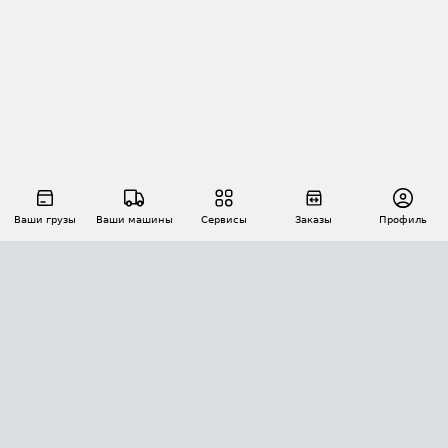
Ваши грузы
Ваши машины
Сервисы
Заказы
Профиль
АВТОМАТИЗАЦИЯ ПЕРЕВОЗОК
Площадки
Заказы
Торги
Тендеры
АТИ-Доки
GPS-мониторинг
АТИ Мессенджер
Цепочки грузов
API ATI.SU