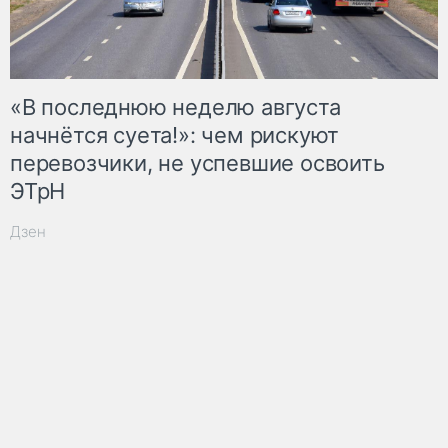
«В последнюю неделю августа
начнётся суета!»: чем рискуют
перевозчики, не успевшие освоить
ЭТрН
Дзен