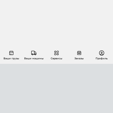
Ваши грузы
Ваши машины
Сервисы
Заказы
Профиль
АВТОМАТИЗАЦИЯ ПЕРЕВОЗОК
Площадки
Заказы
Торги
Тендеры
АТИ-Доки
GPS-мониторинг
АТИ Мессенджер
Цепочки грузов
API ATI.SU