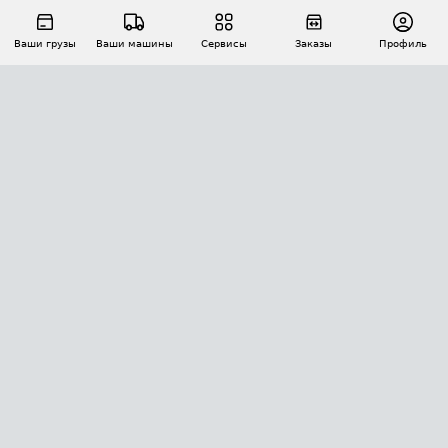
Ваши грузы
Ваши машины
Сервисы
Заказы
Профиль
АВТОМАТИЗАЦИЯ ПЕРЕВОЗОК
Площадки
Заказы
Торги
Тендеры
АТИ-Доки
GPS-мониторинг
АТИ Мессенджер
Цепочки грузов
API ATI.SU
ПОЛЕЗНОЕ
Расчет расстояний
БЕЗОПАСНОСТЬ
Академия ATI.SU
ATI.SU о безопасности
Звезды ATI.SU на вашем сайте
КОНТАКТЫ И ТАРИФЫ
Памятка по проверке контрагентов
Индекс ATI.SU FTL РФ
О системе ATI.SU
Светофор+
Средние ставки
ИНФОРМАЦИЯ
Контактная информация
Страхование