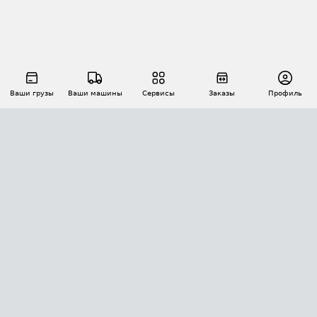
Ваши грузы
Ваши машины
Сервисы
Заказы
Профиль
АВТОМАТИЗАЦИЯ ПЕРЕВОЗОК
Площадки
Заказы
Торги
Тендеры
АТИ-Доки
GPS-мониторинг
АТИ Мессенджер
Цепочки грузов
API ATI.SU
ПОЛЕЗНОЕ
Расчет расстояний
БЕЗОПАСНОСТЬ
Академия ATI.SU
ATI.SU о безопасности