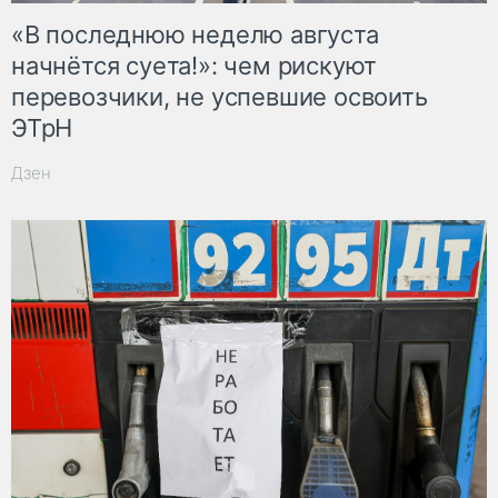
«В последнюю неделю августа
начнётся суета!»: чем рискуют
перевозчики, не успевшие освоить
ЭТрН
Дзен