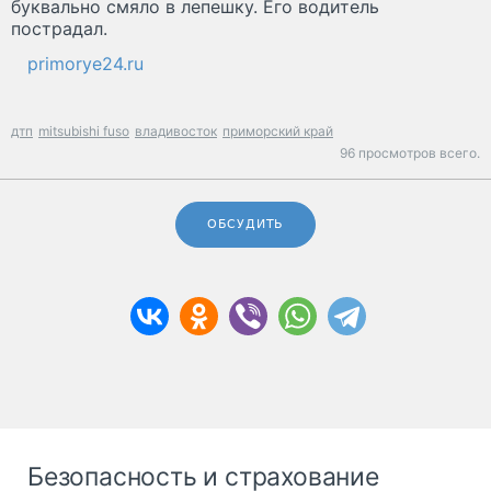
буквально смяло в лепешку. Его водитель
пострадал.
primorye24.ru
дтп
mitsubishi fuso
владивосток
приморский край
96 просмотров всего.
ОБСУДИТЬ
Безопасность и страхование