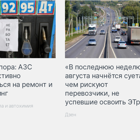
пора: АЗС
«В последнюю недел
ктивно
августа начнётся суета
ься на ремонт и
чем рискуют
инг
перевозчики, не
успевшие освоить ЭТ
ла и автохимия
Дзен