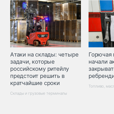
Горючая 
Атаки на склады: четыре
начали а
задачи, которые
закрыват
российскому ритейлу
ребренд
предстоит решить в
кратчайшие сроки
Топливо, мас
Склады и грузовые терминалы