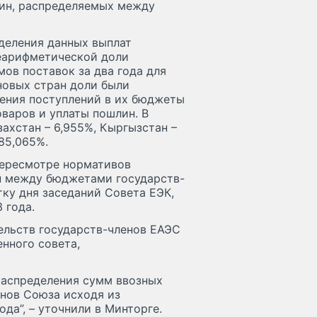
ин, распределяемых между
деления данных выплат
неарифметической доли
ов поставок за два года для
новых стран доли были
чения поступлений в их бюджеты
варов и уплаты пошлин. В
ахстан – 6,955%, Кыргызстан –
 85,065%.
пересмотре нормативов
н между бюджетами государств-
ку дня заседаний Совета ЕЭК,
 года.
тельств государств-членов ЕАЭС
нного совета,
распределения сумм ввозных
нов Союза исходя из
да”, – уточнили в Минторге.