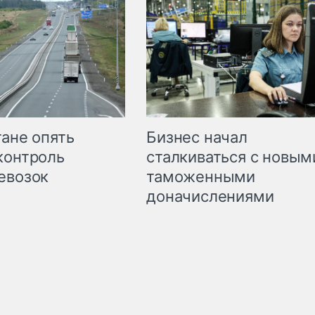
Бизнес начал
тане опять
сталкиваться с новым
контроль
таможенными
евозок
доначислениями