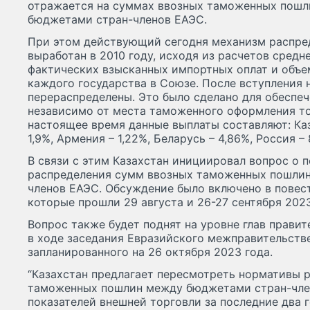
отражается на суммах ввозных таможенных пошл
бюджетами стран-членов ЕАЭС.
При этом действующий сегодня механизм распре
выработан в 2010 году, исходя из расчетов сред
фактических взысканных импортных оплат и объем
каждого государства в Союзе. После вступления 
перераспределены. Это было сделано для обеспе
независимо от места таможенного оформления то
настоящее время данные выплаты составляют: Каз
1,9%, Армения – 1,22%, Беларусь – 4,86%, Россия –
В связи с этим Казахстан инициировал вопрос о 
распределения сумм ввозных таможенных пошли
членов ЕАЭС. Обсуждение было включено в повест
которые прошли 29 августа и 26-27 сентября 2023
Вопрос также будет поднят на уровне глав прави
в ходе заседания Евразийского межправительстве
запланированного на 26 октября 2023 года.
“Казахстан предлагает пересмотреть нормативы 
таможенных пошлин между бюджетами стран-чле
показателей внешней торговли за последние два го