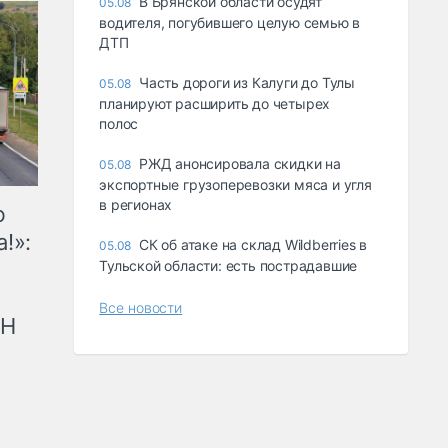
В Брянской области осудят
05.08
водителя, погубившего целую семью в
ДТП
Часть дороги из Калуги до Тулы
05.08
планируют расширить до четырех
полос
РЖД анонсировала скидки на
05.08
экспортные грузоперевозки мяса и угля
в регионах
ю
!»:
СК об атаке на склад Wildberries в
05.08
Тульской области: есть пострадавшие
Все новости
рН