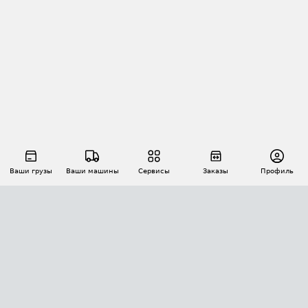
Ваши грузы
Ваши машины
Сервисы
Заказы
Профиль
АВТОМАТИЗАЦИЯ ПЕРЕВОЗОК
Площадки
Заказы
Торги
Тендеры
АТИ-Доки
GPS-мониторинг
АТИ Мессенджер
Цепочки грузов
API ATI.SU