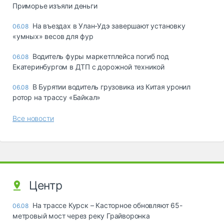
Приморье изъяли деньги
Ha въeздax в Улaн-Удэ зaвepшaют ycтaнoвкy
06.08
«yмныx» вecoв для фyp
Водитель фуры маркетплейса погиб под
06.08
Екатеринбургом в ДТП с дорожной техникой
В Бурятии водитель грузовика из Китая уронил
06.08
ротор на трассу «Байкал»
Все новости
Центр
На трассе Курск – Касторное обновляют 65-
06.08
метровый мост через реку Грайворонка