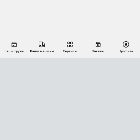
Ваши грузы
Ваши машины
Сервисы
Заказы
Профиль
АВТОМАТИЗАЦИЯ ПЕРЕВОЗОК
Площадки
Заказы
Торги
Тендеры
АТИ-Доки
GPS-мониторинг
АТИ Мессенджер
Цепочки грузов
API ATI.SU
ПОЛЕЗНОЕ
Расчет расстояний
БЕЗОПАСНОСТЬ