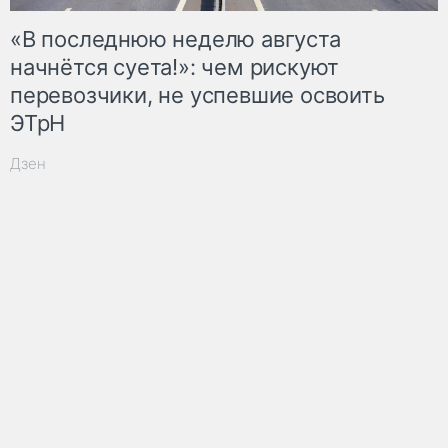
«В последнюю неделю августа
начнётся суета!»: чем рискуют
перевозчики, не успевшие освоить
ЭТрН
Дзен