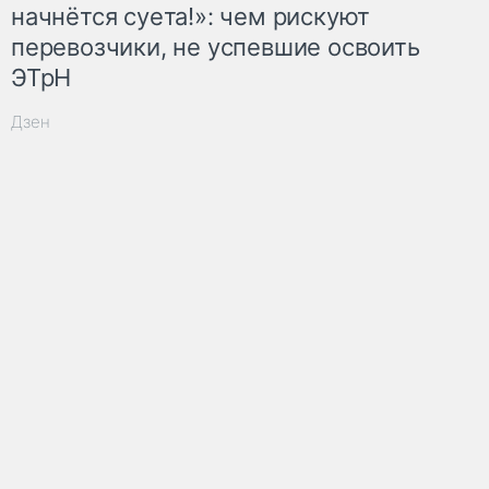
начнётся суета!»: чем рискуют
перевозчики, не успевшие освоить
ЭТрН
Дзен