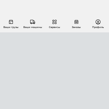
Ваши грузы
Ваши машины
Сервисы
Заказы
Профиль
АВТОМАТИЗАЦИЯ ПЕРЕВОЗОК
Площадки
Заказы
Торги
Тендеры
АТИ-Доки
GPS-мониторинг
АТИ Мессенджер
Цепочки грузов
API ATI.SU
ПОЛЕЗНОЕ
Расчет расстояний
БЕЗОПАСНОСТЬ
Академия ATI.SU
ATI.SU о безопасности
Звезды ATI.SU на вашем сайте
КОНТАКТЫ И ТАРИФЫ