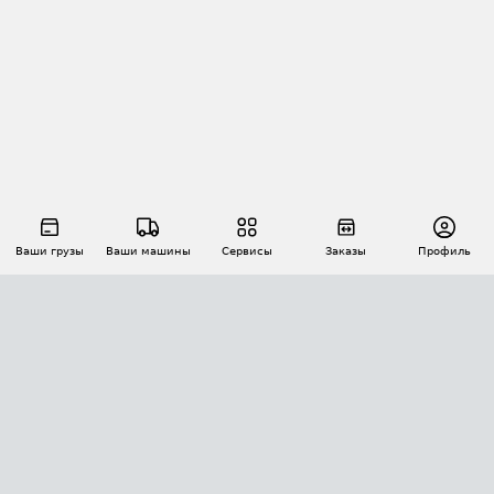
Ваши грузы
Ваши машины
Сервисы
Заказы
Профиль
АВТОМАТИЗАЦИЯ ПЕРЕВОЗОК
Площадки
Заказы
Торги
Тендеры
АТИ-Доки
GPS-мониторинг
АТИ Мессенджер
Цепочки грузов
API ATI.SU