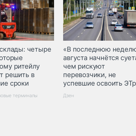
 склады: четыре
«В последнюю недел
которые
августа начнётся суета
ому ритейлу
чем рискуют
т решить в
перевозчики, не
ие сроки
успевшие освоить ЭТ
зовые терминалы
Дзен