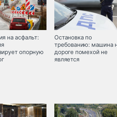
Остановка по
я на асфальт:
требованию: машина 
ия
дороге помехой не
зирует опорную
является
ог