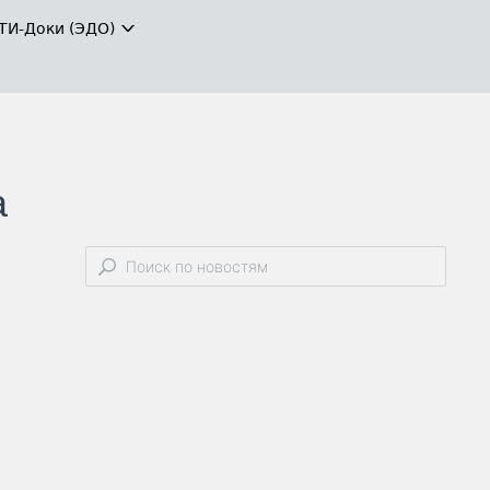
ТИ-Доки (ЭДО)
а