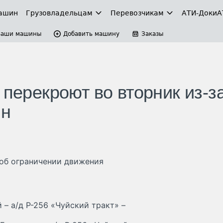
ашин
Грузовладельцам
Перевозчикам
АТИ-Доки
А
Ваши машины
Добавить машину
Заказы
 перекроют во вторник из-з
нн
об ограничении движения
 – а/д Р-256 «Чуйский тракт» –