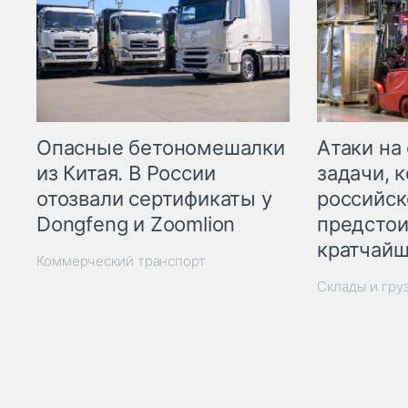
Опасные бетономешалки
Атаки на
из Китая. В России
задачи, 
отозвали сертификаты у
российск
Dongfeng и Zoomlion
предстои
кратчайш
Коммерческий транспорт
Склады и гру