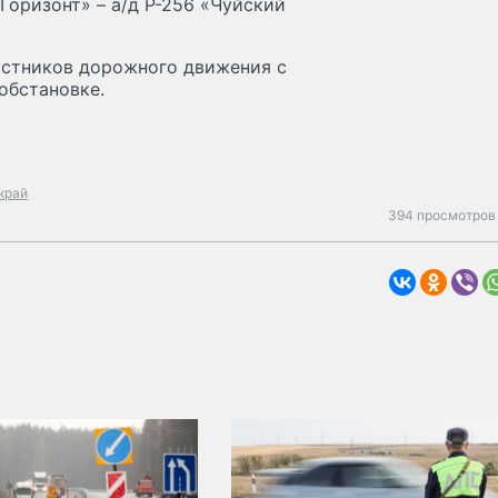
«Горизонт» – а/д Р-256 «Чуйский
астников дорожного движения с
обстановке.
край
394 просмотров 