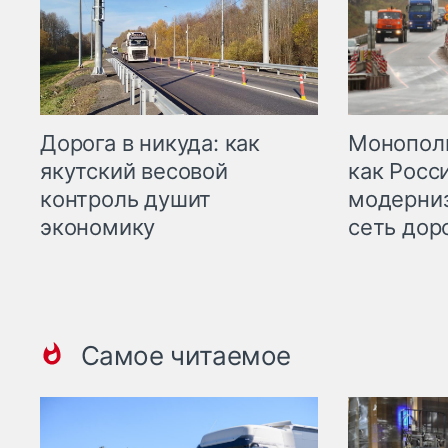
Дорога в никуда: как
Монополи
якутский весовой
как Росс
контроль душит
модерни
экономику
сеть дор
Самое читаемое