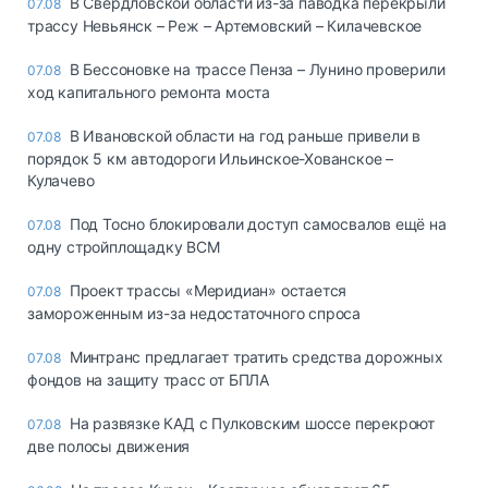
В Свердловской области из-за паводка перекрыли
07.08
трассу Невьянск – Реж – Артемовский – Килачевское
В Бессоновке на трассе Пенза – Лунино проверили
07.08
ход капитального ремонта моста
В Ивановской области на год раньше привели в
07.08
порядок 5 км автодороги Ильинское-Хованское –
Кулачево
Под Тосно блокировали доступ самосвалов ещё на
07.08
одну стройплощадку ВСМ
Проект трассы «Меридиан» остается
07.08
замороженным из-за недостаточного спроса
Минтранс предлагает тратить средства дорожных
07.08
фондов на защиту трасс от БПЛА
На развязке КАД с Пулковским шоссе перекроют
07.08
две полосы движения