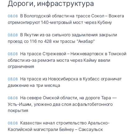
Дороги, инфраструктура
В Вологодской области на трассе Сокол – Вожега
08.08
отремонтируют 140-метровый мост через Кубену
В Якутии из-за сильного задымления закрыли
08.08
проезд со 116 по 428 км трассы "Анабар"
На трассе Стрежевой – Нижневартовск в Томской
08.08
области из-за ремонта моста через Кайму ввели
ограничения
На трассе из Новосибирска в Кузбасс ограничат
08.08
движение на три месяца
На севере Омской области, на дороге Тара —
08.08
Усть-Ишим, уложено два слоя асфальтобетонного
покрытия
Казахстан начал строительство Аральско-
08.08
Каспийской магистрали Бейнеу – Саксаульск