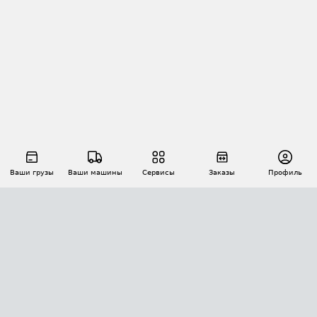
Ваши грузы
Ваши машины
Сервисы
Заказы
Профиль
АВТОМАТИЗАЦИЯ ПЕРЕВОЗОК
Площадки
Заказы
Торги
Тендеры
АТИ-Доки
GPS-мониторинг
АТИ Мессенджер
Цепочки грузов
API ATI.SU