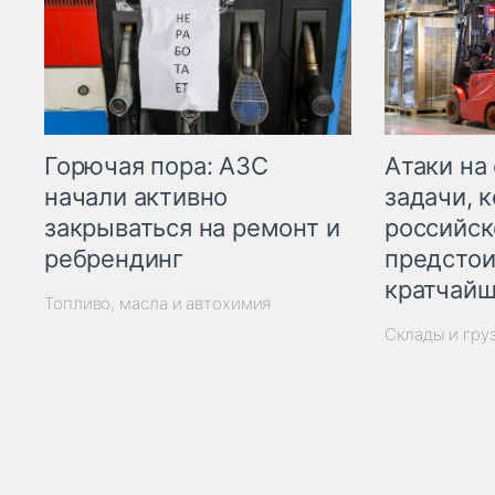
Горючая пора: АЗС
Атаки на
начали активно
задачи, 
закрываться на ремонт и
российск
ребрендинг
предстои
кратчайш
Топливо, масла и автохимия
Склады и гру