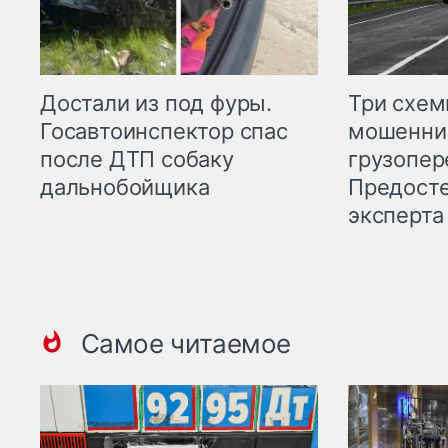
Три схе
Достали из под фуры.
мошенни
Госавтоинспектор спас
грузопер
после ДТП собаку
Предост
дальнобойщика
эксперта
Самое читаемое