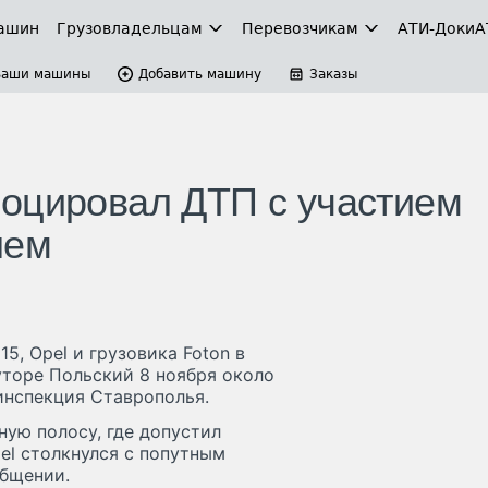
ашин
Грузовладельцам
Перевозчикам
АТИ-Доки
А
Ваши машины
Добавить машину
Заказы
оцировал ДТП с участием
лем
5, Opel и грузовика Foton в
уторе Польский 8 ноября около
оинспекция Ставрополья.
ную полосу, где допустил
el столкнулся с попутным
общении.