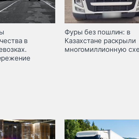
мы
Фуры без пошлин: в
чества в
Казахстане раскрыли
евозках.
многомиллионную сх
ережение