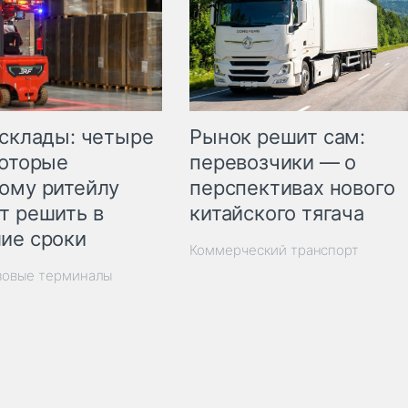
Рынок решит сам:
 склады: четыре
перевозчики — о
которые
перспективах нового
ому ритейлу
китайского тягача
т решить в
ие сроки
Коммерческий транспорт
зовые терминалы