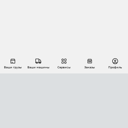
Ваши грузы
Ваши машины
Сервисы
Заказы
Профиль
АВТОМАТИЗАЦИЯ ПЕРЕВОЗОК
Площадки
Заказы
Торги
Тендеры
АТИ-Доки
GPS-мониторинг
АТИ Мессенджер
Цепочки грузов
API ATI.SU