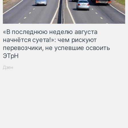
«В последнюю неделю августа
начнётся суета!»: чем рискуют
перевозчики, не успевшие освоить
ЭТрН
Дзен