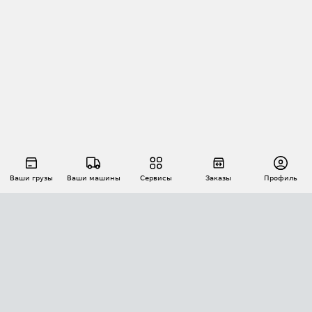
Ваши грузы
Ваши машины
Сервисы
Заказы
Профиль
АВТОМАТИЗАЦИЯ ПЕРЕВОЗОК
Площадки
Заказы
Торги
Тендеры
АТИ-Доки
GPS-мониторинг
АТИ Мессенджер
Цепочки грузов
API ATI.SU