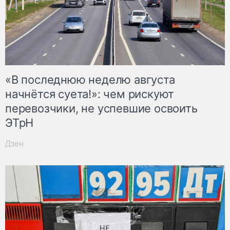
«В последнюю неделю августа
начнётся суета!»: чем рискуют
перевозчики, не успевшие освоить
ЭТрН
Дзен