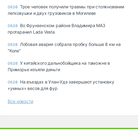
Трое человек получили травмы при столкновении
06.08
легковушки и двух грузовиков в Могилеве
Во Фрунзенском районе Владимира МАЗ
06.08
протаранил Lada Vesta
Лобовая авария собрала пробку больше 8 км на
06.08
"Коле"
У китайского дальнобойщика на таможне в
06.08
Приморье изъяли деньги
Ha въeздax в Улaн-Удэ зaвepшaют ycтaнoвкy
06.08
«yмныx» вecoв для фyp
Все новости