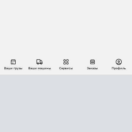
Ваши грузы
Ваши машины
Сервисы
Заказы
Профиль
АВТОМАТИЗАЦИЯ ПЕРЕВОЗОК
Площадки
Заказы
Торги
Тендеры
АТИ-Доки
GPS-мониторинг
АТИ Мессенджер
Цепочки грузов
API ATI.SU