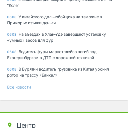
"Коле"
У китайского дальнобойщика на таможне в
06.08
Приморье изъяли деньги
Ha въeздax в Улaн-Удэ зaвepшaют ycтaнoвкy
06.08
«yмныx» вecoв для фyp
Водитель фуры маркетплейса погиб под
06.08
Екатеринбургом в ДТП с дорожной техникой
В Бурятии водитель грузовика из Китая уронил
06.08
ротор на трассу «Байкал»
Все новости
Центр