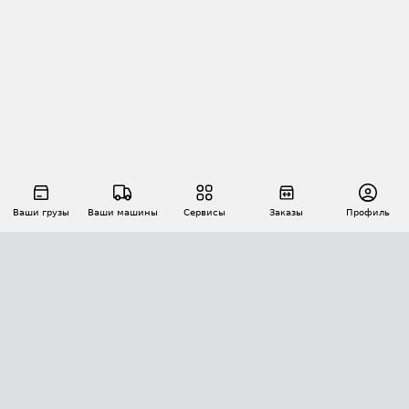
Ваши грузы
Ваши машины
Сервисы
Заказы
Профиль
АВТОМАТИЗАЦИЯ ПЕРЕВОЗОК
Площадки
Заказы
Торги
Тендеры
АТИ-Доки
GPS-мониторинг
АТИ Мессенджер
Цепочки грузов
API ATI.SU